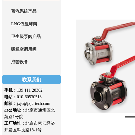
蒸汽系统产品
LNG低温球阀
卫生级泵阀产品
暖通空调用阀
成套设备
联系我们
手机：
139 111 28362
电话：
010-60530513
邮箱：
jxjc@jxjc-tech.com
办公地址：
北京市通州区北
苑路1号院
工厂地址：
北京市密云经济
开发区科技路18-1号