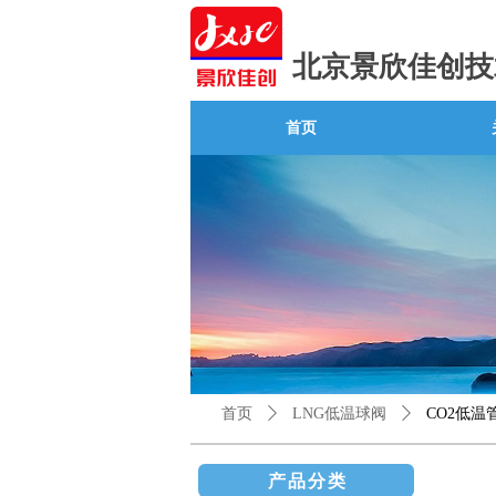
北京景欣佳创技
首页
首页
ꄲ
LNG低温球阀
ꄲ
CO2低温
产品分类